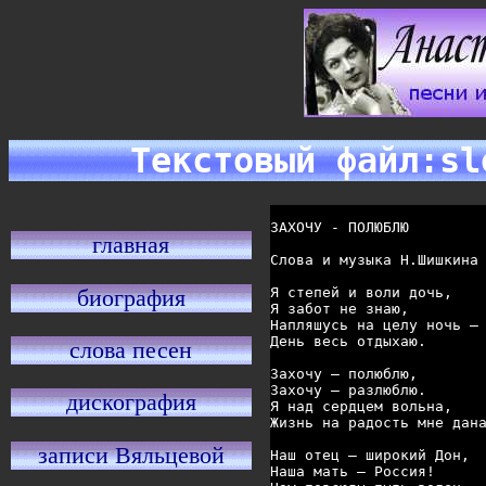
Текстовый файл:sl
ЗАХОЧУ - ПОЛЮБЛЮ

главная
Слова и музыка Н.Шишкина 
биография
Я степей и воли дочь, 

Я забот не знаю, 

Напляшусь на целу ночь – 
День весь отдыхаю. 

слова песен
Захочу – полюблю, 

Захочу – разлюблю. 

дискография
Я над сердцем вольна, 

Жизнь на радость мне дана
записи Вяльцевой
Наш отец – широкий Дон, 

Наша мать – Россия! 
