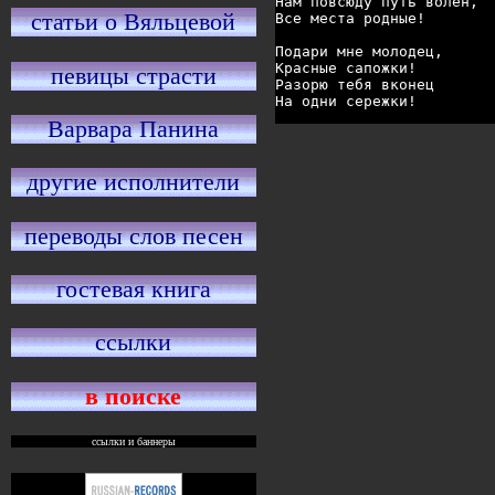
Нам повсюду путь волен, 

статьи о Вяльцевой
Все места родные! 

Подари мне молодец, 

Красные сапожки! 

певицы страсти
Разорю тебя вконец 

На одни сережки!
Варвара Панина
другие исполнители
переводы слов песен
гостевая книга
ссылки
в поиске
ссылки и баннеры