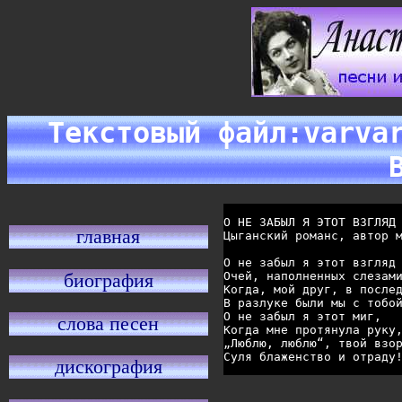
Текстовый файл:varva
О НЕ ЗАБЫЛ Я ЭТОТ ВЗГЛЯД

главная
Цыганский романс, автор м
О не забыл я этот взгляд

биография
Очей, наполненных слезами
Когда, мой друг, в послед
В разлуке были мы с тобой
О не забыл я этот миг,

слова песен
Когда мне протянула руку,
„Люблю, люблю“, твой взор
дискография