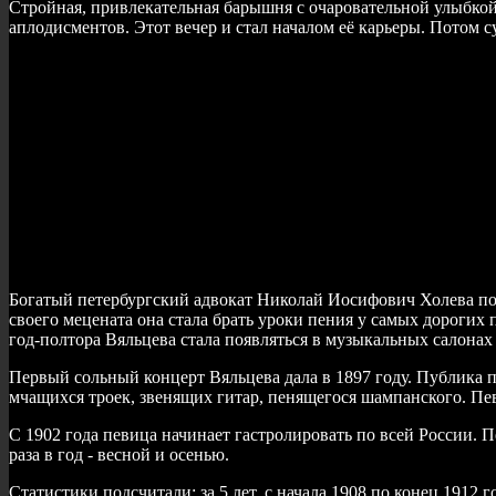
Стройная, привлекательная барышня с очаровательной улыбкой,
аплодисментов. Этот вечер и стал началом её карьеры. Потом 
Богатый петербургский адвокат Николай Иосифович Холева пол
своего мецената она стала брать уроки пения у самых дорогих п
год-полтора Вяльцева стала появляться в музыкальных салонах
Первый сольный концерт Вяльцева дала в 1897 году. Публика п
мчащихся троек, звенящих гитар, пенящегося шампанского. Пе
С 1902 года певица начинает гастролировать по всей России. П
раза в год - весной и осенью.
Статистики подсчитали: за 5 лет, с начала 1908 по конец 1912