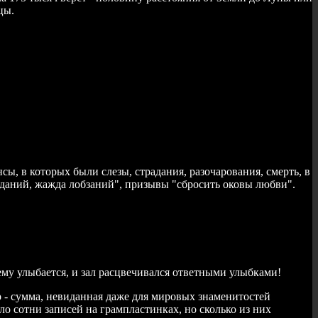
цы.
, в которых были слезы, страдания, разочарования, смерть, в
иданий, жажда лобзаний", призывы "сбросить оковы любви".
 ему улыбается, и зал расцвечивался ответными улыбками!
ер - сумма, невиданная даже для мировых знаменитостей
ло сотни записей на грампластинках, но сколько из них