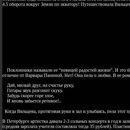
4.5 оборота вокруг Земли по экватору! Путешествовала Вяльце
Поклонники называли ее "певицей радостей жизни". И это было
отличие от Варвары Паниной. Нет! Она пела о любви. В ее ро
Дай, милый друг, на счастье руку,
Гитары звук разгонит скуку.
Забудь скорее горе злое,
И вновь забьется ретивое!..
Когда Вяльцева, протягивая руки в зал и улыбаясь, пела этот 
В Петербурге артистка давала 2-3 сольных концерта в год в за
(средняя зарплата учителя составляла тогда 35 рублей). Пласт