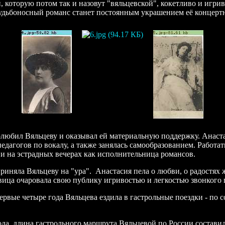
 которую потом так и назовут "вяльцевской", кокетливо и игри
судьбоносный романс станет постоянным украшением её концертн
юбил Вяльцеву и оказывал ей материальную поддержку. Анастаси
едагогов по вокалу, а также занялась самообразованием. Работат
 и на эстрадных вечерах как исполнительница романсов.
риняла Вяльцеву на "ура". Анастасия пела о любви, о радостях
вица очаровала свою публику игривостью и легкостью звонкого 
ервые четыре года Вяльцева ездила в гастрольные поездки - по 
 года, длина гастрольного маршрута Вяльцевой по России состави