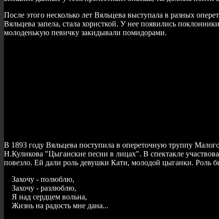
После этого несколько лет Вяльцева выступала в разных опере
Вяльцева запела, стала хористкой. У нее появились поклонники
молоденькую певичку закидывали помидорами.
В 1893 году Вяльцева поступила в опереточную труппу Малого
Н.Куликова "Цыганские песни в лицах". В спектакле участвов
повезло. Ей дали роль девушки Кати, молодой цыганки. Роль б
Захочу - полюблю,
Захочу - разлюблю,
Я над сердцем вольна,
Жизнь на радость мне дана...