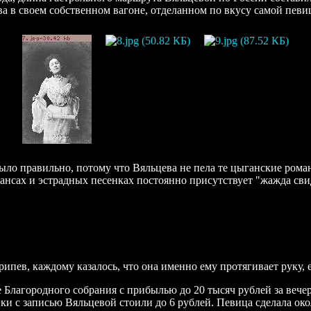
ва в своем собственном вагоне, отделанном по вкусу самой певи
 правильно, потому что Вяльцева не пела те цыганские романсы
мансах и эстрадных песенках постоянно присутствует "жажда св
припев, каждому казалось, что она именно ему протягивает руку,
ле Благородного собрания с прибылью до 20 тысяч рублей за веч
инки с записью Вяльцевой стоили до 6 рублей. Певица сделала око