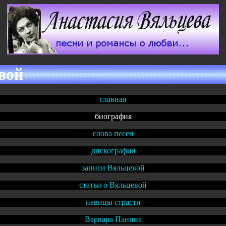
вой
главная
биография
слова песен
дискография
записи Вяльцевой
статьи о Вяльцевой
певицы страсти
Варвара Панина