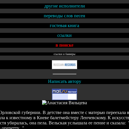
другие исполнители
переводы слов песен
гостевая книга
ссылки
в поиске
ссылки и баннеры
Написать автору
рловской губернии. В детстве она вместе с матерью переехала в К
ишла к известному в Киеве балетмейстеру Ленчевскому. К искусст
я убиралась, она пела. Вельская услышала ее пение и сказала: "А
оперетту..."