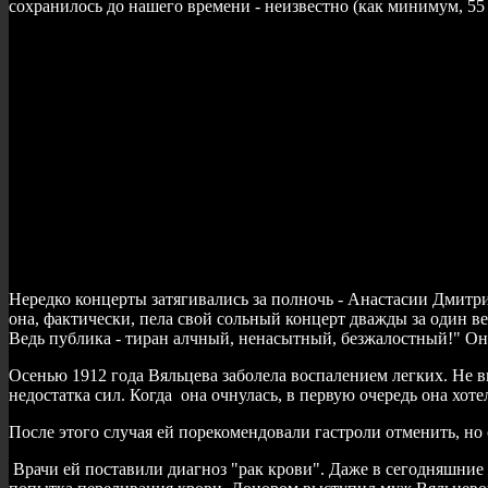
сохранилось до нашего времени - неизвестно (как минимум, 55 
Нередко концерты затягивались за полночь - Анастасии Дмитриев
она, фактически, пела свой сольный концерт дважды за один ве
Ведь публика - тиран алчный, ненасытный, безжалостный!" Она
Осенью 1912 года Вяльцева заболела воспалением легких. Не вы
недостатка сил. Когда она очнулась, в первую очередь она хоте
После этого случая ей порекомендовали гастроли отменить, но о
Врачи ей поставили диагноз "рак крови". Даже в сегодняшние