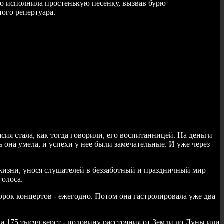
во исполнила простенькую песенку, вызвав бурю
ого репертуара.
я стала, как тогда говорили, его воспитанницей. На деньги
ь она умела, и успехи у нее были замечательные. И уже через
 жизни, унося слушателей в беззаботный и праздничный мир
голоса.
сорок концертов - ежегодно. Потом она гастролировала уже два
ла 175 тысяч верст - половину расстояния от Земли до Луны или