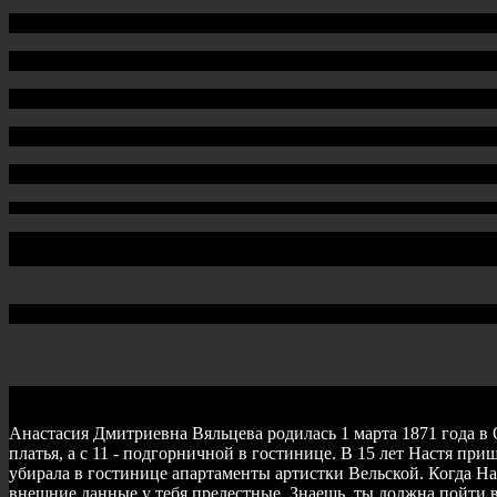
Анастасия Дмитриевна Вяльцева родилась 1 марта 1871 года в О
платья, а с 11 - подгорничной в гостинице. В 15 лет Настя пр
убирала в гостинице апартаменты артистки Вельской. Когда Наст
внешние данные у тебя прелестные. Знаешь, ты должна пойти в 