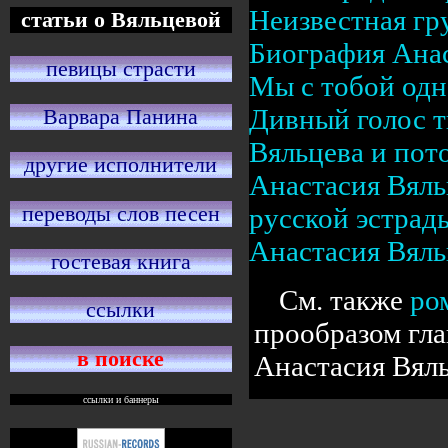
Неизвестная гр
статьи о Вяльцевой
Биография Ана
певицы страсти
Мы с тобой одно
Дивный голос тв
Варвара Панина
Вяльцева и пот
другие исполнители
Анастасия Вяль
переводы слов песен
русской эстрад
Анастасия Вяль
гостевая книга
См. также
ро
ссылки
прообразом гл
в поиске
Анастасия Вяль
ссылки и баннеры