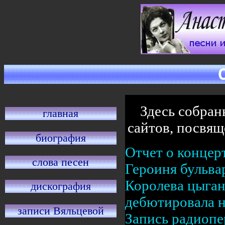
Здесь собран
главная
сайтов, посвя
биография
Отчет о концерт
слова песен
Героиня бульва
Королева цыган
дискография
дебютировала н
записи Вяльцевой
Запись радиопе