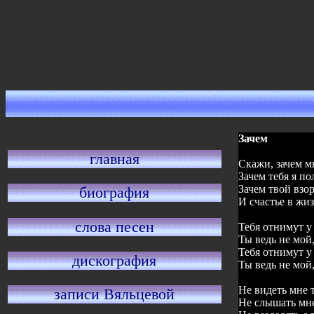
Зачем
главная
Скажи, зачем м
Зачем тебя я п
Зачем твой взо
биография
И счастье в жи
слова песен
Тебя отнимут у
Ты ведь не мой,
Тебя отнимут у
дискография
Ты ведь не мой,
Не видеть мне 
записи Вяльцевой
Не слышать мне