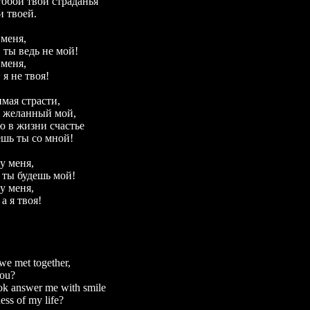
тобой твои страданья
и твоей.
 меня,
 ты ведь не мой!
 меня,
 я не твоя!
имая страсти,
, желанный мой,
ю в жизни счастье
ешь ты со мной!
у меня,
 ты будешь мой!
у меня,
а я твоя!
we met together,
you?
ok answer me with smile
ss of my life?