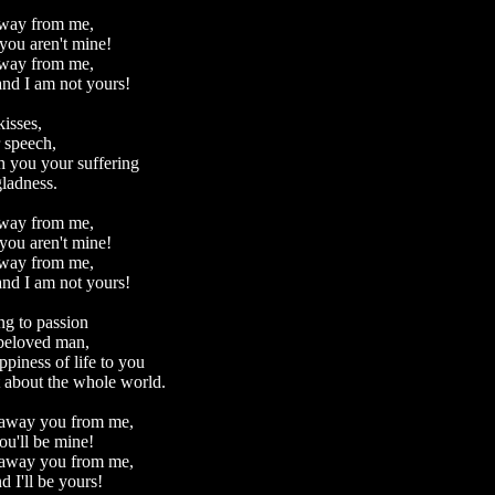
away from me,
you aren't mine!
away from me,
and I am not yours!
kisses,
r speech,
h you your suffering
gladness.
away from me,
you aren't mine!
away from me,
and I am not yours!
ing to passion
beloved man,
ppiness of life to you
t about the whole world.
 away you from me,
ou'll be mine!
 away you from me,
d I'll be yours!