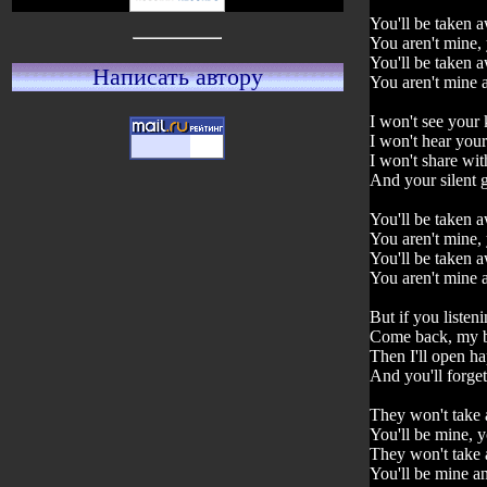
You'll be taken 
You aren't mine, 
You'll be taken 
Написать автору
You aren't mine 
I won't see your 
I won't hear you
I won't share wit
And your silent 
You'll be taken 
You aren't mine, 
You'll be taken 
You aren't mine 
But if you listen
Come back, my 
Then I'll open ha
And you'll forge
They won't take
You'll be mine, y
They won't take
You'll be mine an