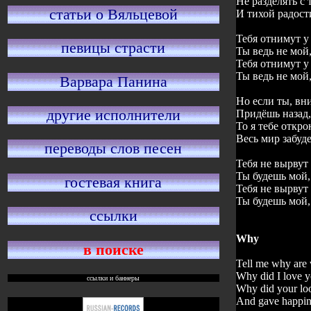
Не разделять с 
статьи о Вяльцевой
И тихой радост
Тебя отнимут у
певицы страсти
Ты ведь не мой,
Тебя отнимут у
Ты ведь не мой,
Варвара Панина
Но если ты, вн
другие исполнители
Придёшь назад
То я тебе откро
Весь мир забуд
переводы слов песен
Тебя не вырвут 
Ты будешь мой,
гостевая книга
Тебя не вырвут 
Ты будешь мой, 
ссылки
Why
в поиске
Tell me why are 
Why did I love 
ссылки и баннеры
Why did your lo
And gave happine