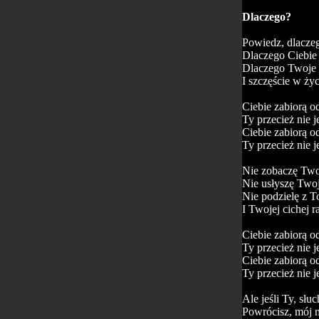
Dlaczego?
Powiedz, dlaczeg
Dlaczego Ciebie
Dlaczego Twoje 
I szczęście w ży
Ciebie zabiorą o
Ty przecież nie j
Ciebie zabiorą o
Ty przecież nie j
Nie zobaczę Two
Nie usłyszę Twoj
Nie podzielę z T
I Twojej cichej r
Ciebie zabiorą o
Ty przecież nie j
Ciebie zabiorą o
Ty przecież nie j
Ale jeśli Ty, słu
Powrócisz, mój m