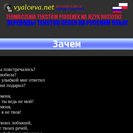
Зачем
ы повстречались?
олюбила?
р улыбкой мне ответил
зни подарил?
 меня,
 ты ведь не мой!
 меня,
 я не твоя!
твоих лобзаний,
 твоих речей,