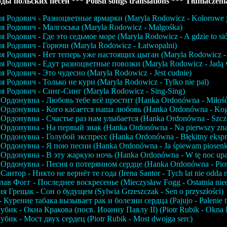
ды польских песен *** Polish songs translations *** Tłumaczenia
 Родович - Разноцветные ярмарки (Maryla Rodowicz - Kolorowe j
 Родович - Малгоська (Maryla Rodowicz - Malgośka)
 Родович - Где это седьмое море (Maryla Rodowicz - A gdzie to si
 Родович - Горючи (Maryla Rodowicz - Łatwopalni)
 Родович - Нет теперь уже настоящих цыган (Maryla Rodowicz - 
 Родович - Едут разноцветные повозки (Maryla Rodowicz - Jadą 
 Родович - Это чудесно (Maryla Rodowicz - Jest cudnie)
 Родович - Только не кури (Maryla Rodowicz - Tylko nie pal)
 Родович - Синг-Синг (Maryla Rodowicz - Sing-Sing)
Ордонувна - Любовь тебе всё простит (Hanka Ordonówna - Miłość
Ордонувна - Кого касается наша любовь (Hanka Ordonówna - Kogo
Ордонувна - Счастье раз нам улыбается (Hanka Ordonówna - Szczęś
Ордонувна - На первый знак (Hanka Ordonówna - Na pierwszy zn
Ордонувна - Голубой экспресс (Hanka Ordonówna - Błękitny ekspr
Ордонувна - Я пою песни (Hanka Ordonówna - Ja śpiewam piosenk
Ордонувна - В эту жаркую ночь (Hanka Ordonówna - W tę noc upa
Ордонувна - Песня о потерянном сердце (Hanka Ordonówna - Pios
Сантор - Никто не вернёт те года (Irena Santor - Tych lat nie odda n
ав Фогг - Последнее воскресенье (Mieczysław Fogg - Ostatnia nied
я Грещак - Сон о будущем (Sylwia Grzeszczak - Sen o przyszłości)
 - Курение табака вызывает рак и болезни сердца (Pajujo - Palenie t
убик - Окна Кракова (посв. Иоанну Павлу II) (Piotr Rubik - Okna
убик - Мост двух сердец (Piotr Rubik - Most dwojga serc)