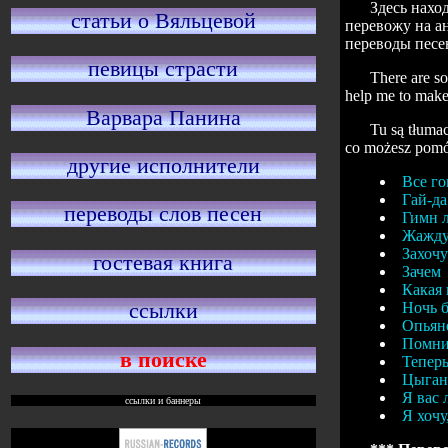
Здесь нахо
статьи о Вяльцевой
перевожу на а
переводы песе
певицы страсти
There are so
help me to make 
Варвара Панина
Tu są tłumac
co możesz pomóc
другие исполнители
Все го
Гай-да
переводы слов песен
Гимн 
Жажду
Захоч
гостевая книга
Зачем
Какая 
ссылки
Ночь б
Опьян
Помни
в поиске
Теперь
Цыган
Я вас
ссылки и баннеры
Я хочу