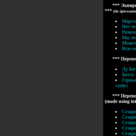
*** Эквири
***
(do śpiewani
Маргош
Нет те
Разноц
Мы лег
Может 
Всю но
*** Перево
Лу Бег
Битлз -
Горные
castle)
*** Перево
(made using in
Сезари
Сезари
Сезари
Сезари
Сезари