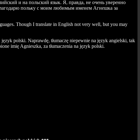
лийский и на польский язык. Я, правда, не очень уверенно
 Благодарю польку с моим любимым именем Агнешка за
nguages. Though I translate in English not very well, but you may
a język polski. Naprawdę, tłumaczę niepewnie na język angielski, tak
ione imię Agnieszka, za tłumaczenia na język polski.