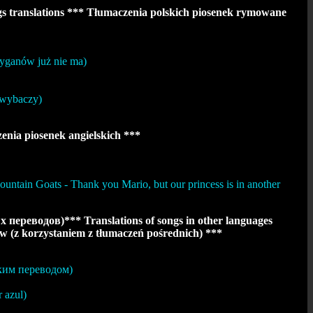
 translations *** Tłumaczenia polskich piosenek rymowane
yganów już nie ma)
 wybaczy)
nia piosenek angielskich ***
in Goats - Thank you Mario, but our princess is in another
реводов)*** Translations of songs in other languages
ów (z korzystaniem z tłumaczeń pośrednich) ***
ским переводом)
 azul)