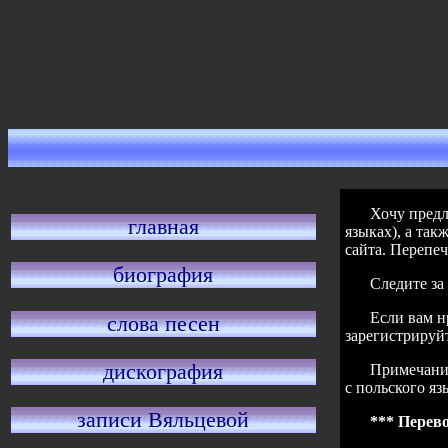
Хочу предл
главная
языках), а так
сайта. Перепеч
биография
Следите з
Если вам н
слова песен
зарегистрируйте
дискография
Примечание
с польского яз
записи Вяльцевой
*** Перево