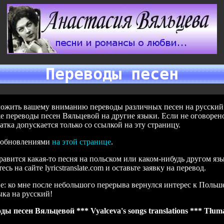
Переводы песен
ожить вашему вниманию переводы различных песен на русский я
же переводы песен Вяльцевой на другие языки. Если не оговорен
атка допускается только со ссылкой на эту страницу.
а обновлениями
на этой странице
.
равится какая-то песня на польском или каком-нибудь другом язы
сь на сайте lyricstranslate.com и оставьте заявку на перевод.
: ко мне после небольшого перерыва вернулся интерес к Польше,
ыка на русский!
ды песен Вяльцевой *** Vyalceva's songs translations *** Tłum