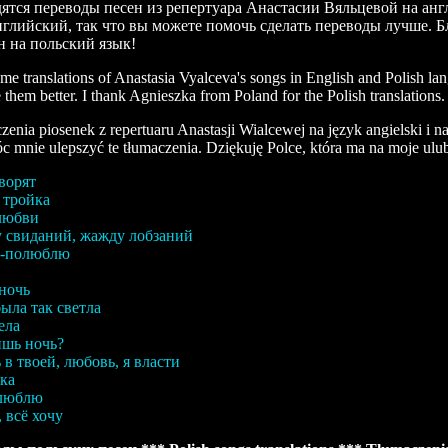
дятся переводы песен из репертуара Анастасии Вяльцевой на анг
нглийский, так что вы можете помочь сделать переводы лучше.
н на польский язык!
me translations of Anastasia Vyalceva's songs in English and Polish la
them better. I thank Agnieszka from Poland for the Polish translations.
zenia piosenek z repertuaru Anastasji Wialcewej na język angielski i n
 mnie ulepszyć te tłumaczenia. Dziękuję Polce, która ma na moje ulub
ворят
 тройка
любви
 свиданий, жажду лобзаний
у-полюблю
ночь
ыла так светла
ела
шь ночь?
 в твоей, любовь, я власти
ка
 люблю
, всё хочу