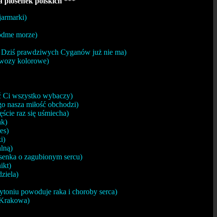
 piosenek polskich ***
armarki)
ódme morze)
Dziś prawdziwych Cyganów już nie ma)
wozy kolorowe)
 Ci wszystko wybaczy)
 nasza miłość obchodzi)
cie raz się uśmiecha)
ak)
es)
i)
lną)
enka o zagubionym sercu)
ikt)
ziela)
ytoniu powoduje raka i choroby serca)
 Krakowa)