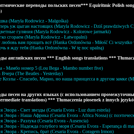
тмические переводы польских песен*** Equiritmic Polish songs
a)
ка (Maryla Rodowicz - Malgośka)
перь уж цыган настоящих (Maryla Rodowicz - Dziś prawdziwych C
ветные гуляния (Maryla Rodowicz - Kolorowe jarmarki)
ко сгораем (Maryla Rodowicz - Łatwopalni)
любовь вам прощать всё (Hanka Ordonówna - Miłość Ci wszystko
чь я жду тебя (Hanka Ordonówna - W tę noc upalną)
ды английских песен *** English songs translations *** Tłumacze
а - Мамбо номер 5 (Lou Bega - Mambo number five)
 Вчера (The Beatles - Yesterday)
 Козлы - Спасибо, Марио, но наша принцесса в другом замке (Mounta
ды песен на других языках (с использованием промежуточных пе
termediate translations) *** Tłumaczenia piosenek z innych język
я Эвора - Свет звезды (Cesaria Evora - Luz dum estrela)
я Эвора - Наша Африка (Cesaria Evora - Africa Nossa) (с поэтиче
я Эвора - Разлука (Cesaria Evora - Ausencia)
я Эвора - Надежда голубого моря (Cesaria Evora - Esperança di mar
я Эвора - Крепись, брат (Cesaria Evora - Coragem Irmon)