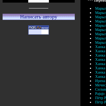
*** Перево
Марыля
Марыля
Написать автору
Марыля
Марыля
Марыля
Марыля
Марыля
Марыля
Марыля
Ханка 
Ханка 
Ханка 
Ханка 
Ханка 
Ханка 
Ханка 
Ханка 
Ирена 
Мечисл
Сильви
Pajujo
Пётр Р
Пётр Р