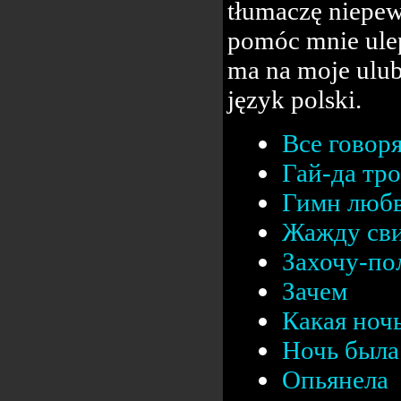
tłumaczę niepew
pomóc mnie ulep
ma na moje ulub
język polski.
Все говор
Гай-да тр
Гимн люб
Жажду сви
Захочу-п
Зачем
Какая ноч
Ночь была 
Опьянела