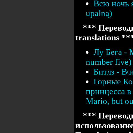
Всю ночь я
upalną)
*** Переводы
translations **
Лу Бега -
number five)
Битлз - Вч
Горные Ко
принцесса в 
Mario, but our
*** Перевод
использовани