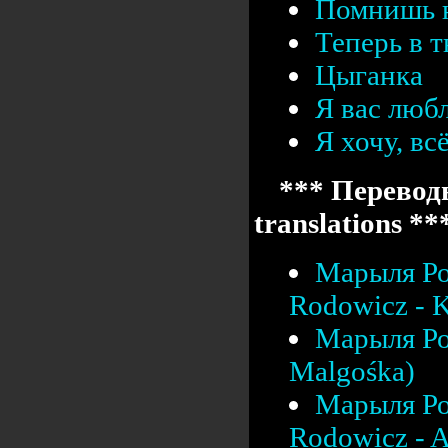
Помнишь 
Теперь в т
Цыганка
Я вас люб
Я хочу, вс
*** Переводы
translations **
Марыля Ро
Rodowicz - K
Марыля Ро
Malgośka)
Марыля Ро
Rodowicz - A