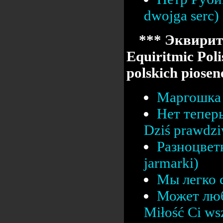
dwojga serc)
*** Эквирит
Equiritmic Poli
polskich pios
Маргошка 
Нет тепер
Dziś prawdz
Разноцвет
jarmarki)
Мы легко с
Может люб
Miłość Ci ws