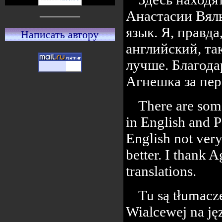
Анастасии Вяль
язык. Я, правд
Написать автору
английский, та
лучше. Благод
Агнешка за пер
There are some
in English and P
English not ver
better. I thank 
translations.
Tu są tłumacze
Wialcewej na jęz