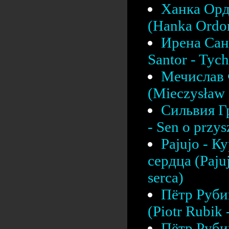
Ханка Орд
(Hanka Ordon
Ирена Сант
Santor - Tych
Мечислав 
(Mieczysław F
Сильвия Г
- Sen o przys
Pajujo - К
сердца (Pajuj
serca)
Пётр Рубик
(Piotr Rubik
Пётр Рубик