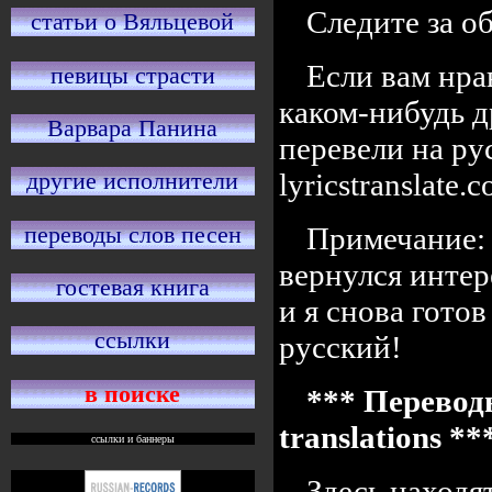
Следите за 
статьи о Вяльцевой
Если вам нра
певицы страсти
каком-нибудь д
Варвара Панина
перевели на ру
lyricstranslate
другие исполнители
переводы слов песен
Примечание: 
вернулся интер
гостевая книга
и я снова готов
ссылки
русский!
в поиске
*** Переводы
translations *
ссылки и баннеры
Здесь находя