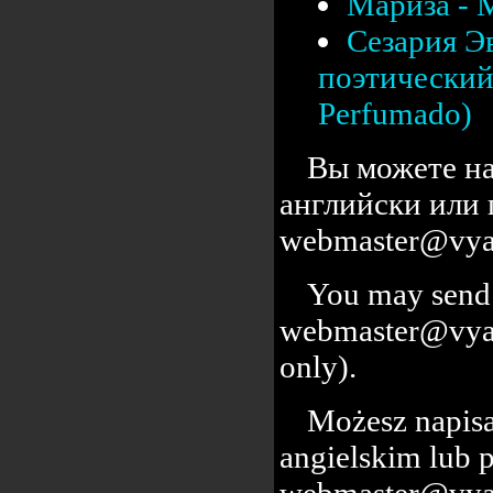
Мариза - 
Сезария Э
поэтический 
Perfumado)
Вы можете на
английски или 
webmaster@vyal
You may send 
webmaster@vyalc
only).
Możesz napisa
angielskim lub 
webmaster@vyal