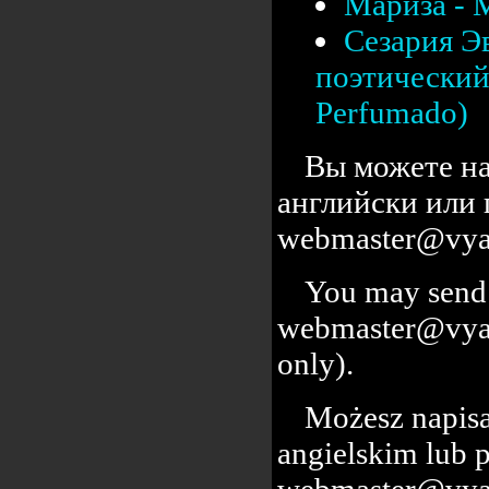
Мариза - 
Сезария Э
поэтический 
Perfumado)
Вы можете на
английски или 
webmaster@vyal
You may send 
webmaster@vyalc
only).
Możesz napisa
angielskim lub 
webmaster@vyal