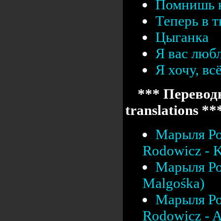
Помнишь 
Теперь в т
Цыганка
Я вас люб
Я хочу, вс
*** Переводы
translations **
Марыля Ро
Rodowicz - K
Марыля Ро
Malgośka)
Марыля Ро
Rodowicz - A