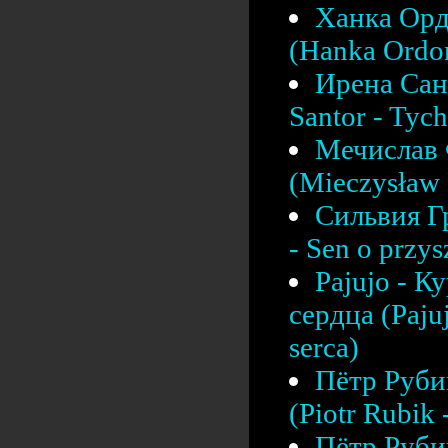
Ханка Орд
(Hanka Ordon
Ирена Сант
Santor - Tych
Мечислав 
(Mieczysław F
Сильвия Г
- Sen o przys
Pajujo - К
сердца (Pajuj
serca)
Пётр Рубик
(Piotr Rubik
Пётр Рубик