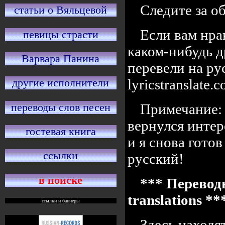
Следите за 
статьи о Вяльцевой
Если вам нра
певицы страсти
каком-нибудь д
Варвара Панина
перевели на ру
lyricstranslate
другие исполнители
переводы слов песен
Примечание: 
вернулся интер
гостевая книга
и я снова готов
ссылки
русский!
в поиске
*** Переводы
translations *
ссылки и баннеры
Здесь находя