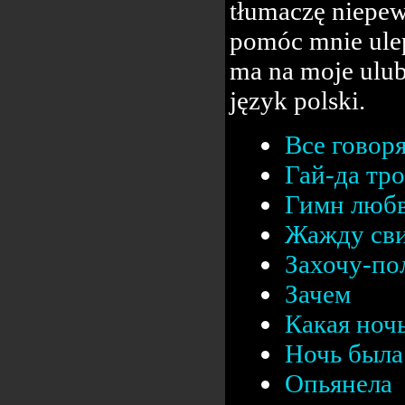
tłumaczę niepew
pomóc mnie ulep
ma na moje ulub
język polski.
Все говор
Гай-да тр
Гимн люб
Жажду сви
Захочу-п
Зачем
Какая ноч
Ночь была 
Опьянела