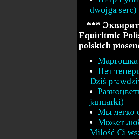
dwojga serc)
*** Эквирит
Equiritmic Poli
polskich pios
Маргошка 
Нет тепер
Dziś prawdz
Разноцвет
jarmarki)
Мы легко с
Может люб
Miłość Ci ws