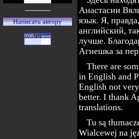
Анастасии Вяль
язык. Я, правд
Написать автору
английский, та
лучше. Благод
Агнешка за пер
There are some
in English and P
English not ver
better. I thank 
translations.
Tu są tłumacze
Wialcewej na jęz