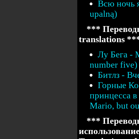
Всю ночь я
upalną)
*** Переводы
translations **
Лу Бега -
number five)
Битлз - Вч
Горные Ко
принцесса в 
Mario, but our
*** Перевод
использовани