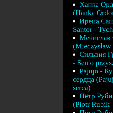
Ханка Орд
(Hanka Ordon
Ирена Сант
Santor - Tych
Мечислав 
(Mieczysław F
Сильвия Г
- Sen o przys
Pajujo - К
сердца (Pajuj
serca)
Пётр Рубик
(Piotr Rubik
Пётр Рубик