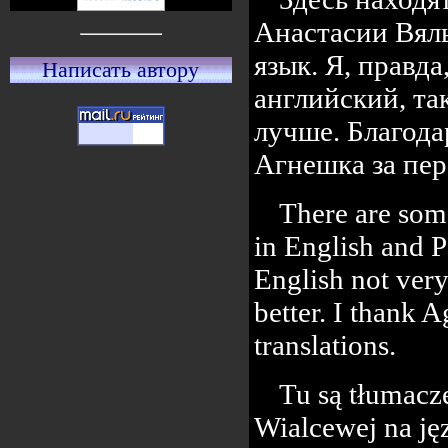
Анастасии Вяль
язык. Я, правд
Написать автору
английский, та
лучше. Благод
Агнешка за пер
There are some
in English and P
English not ver
better. I thank 
translations.
Tu są tłumacze
Wialcewej na jęz