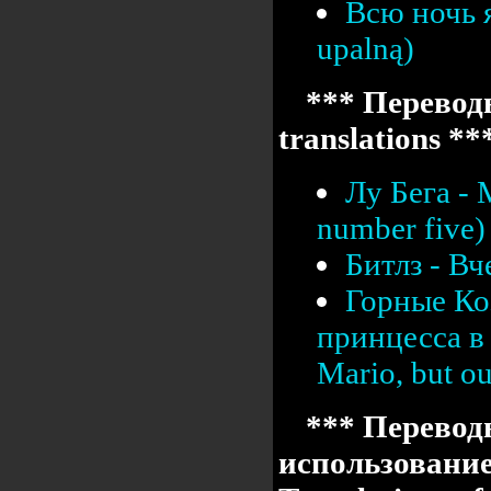
Всю ночь я
upalną)
*** Переводы
translations **
Лу Бега -
number five)
Битлз - Вч
Горные Ко
принцесса в 
Mario, but our
*** Перевод
использовани