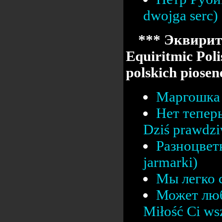
dwojga serc)
*** Эквирит
Equiritmic Poli
polskich pios
Маргошка 
Нет тепер
Dziś prawdz
Разноцвет
jarmarki)
Мы легко с
Может люб
Miłość Ci ws