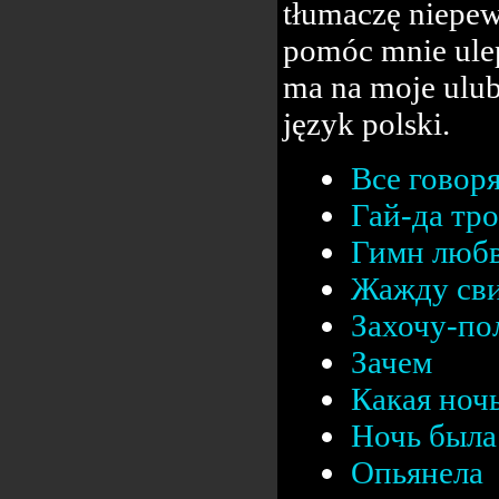
tłumaczę niepew
pomóc mnie ulep
ma na moje ulub
język polski.
Все говор
Гай-да тр
Гимн люб
Жажду сви
Захочу-п
Зачем
Какая ноч
Ночь была 
Опьянела