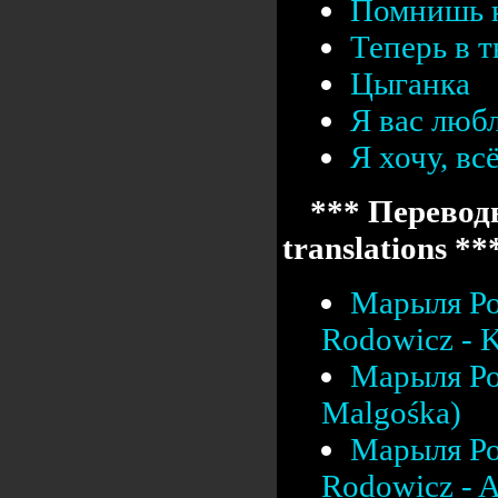
Помнишь 
Теперь в т
Цыганка
Я вас люб
Я хочу, вс
*** Переводы
translations **
Марыля Ро
Rodowicz - K
Марыля Ро
Malgośka)
Марыля Ро
Rodowicz - A