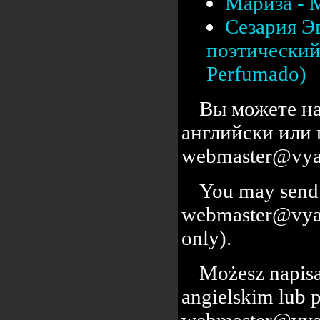
Мариза - 
Сезария Э
поэтический 
Perfumado)
Вы можете на
английски или 
webmaster@vyal
You may send 
webmaster@vyalc
only).
Możesz napisa
angielskim lub 
webmaster@vyal