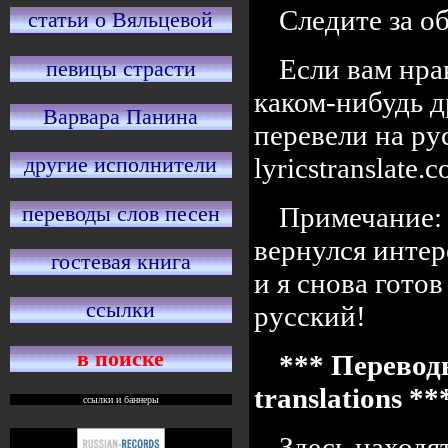
Следите за 
статьи о Вяльцевой
Если вам нра
певицы страсти
каком-нибудь д
Варвара Панина
перевели на ру
lyricstranslate
другие исполнители
переводы слов песен
Примечание: 
вернулся интер
гостевая книга
и я снова готов
ссылки
русский!
в поиске
*** Переводы
translations *
ссылки и баннеры
Здесь находя