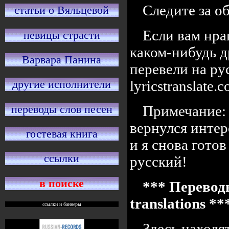
Следите за 
статьи о Вяльцевой
Если вам нра
певицы страсти
каком-нибудь д
Варвара Панина
перевели на ру
lyricstranslate
другие исполнители
переводы слов песен
Примечание: 
вернулся интер
гостевая книга
и я снова готов
ссылки
русский!
в поиске
*** Переводы
translations *
ссылки и баннеры
Здесь находя