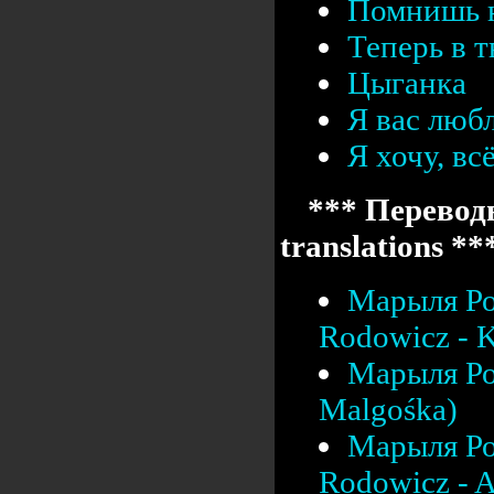
Помнишь 
Теперь в т
Цыганка
Я вас люб
Я хочу, вс
*** Переводы
translations **
Марыля Ро
Rodowicz - K
Марыля Ро
Malgośka)
Марыля Ро
Rodowicz - A