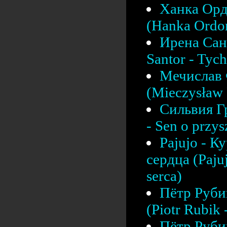
Ханка Орд
(Hanka Ordon
Ирена Сант
Santor - Tych
Мечислав 
(Mieczysław F
Сильвия Г
- Sen o przys
Pajujo - К
сердца (Pajuj
serca)
Пётр Рубик
(Piotr Rubik
Пётр Рубик