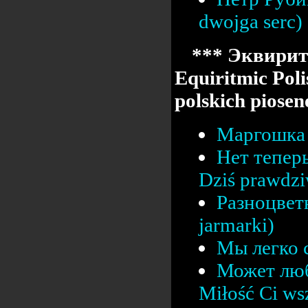
dwojga serc)
*** Эквирит
Equiritmic Poli
polskich pios
Маргошка 
Нет тепер
Dziś prawdz
Разноцвет
jarmarki)
Мы легко с
Может люб
Miłość Ci ws