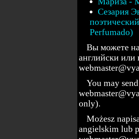
Мариза - 
Сезария Э
поэтический 
Perfumado)
Вы можете на
английски или 
webmaster@vyal
You may send 
webmaster@vyalc
only).
Możesz napisa
angielskim lub 
webmaster@vyal