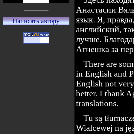
Анастасии Вяль
язык. Я, правд
Написать автору
английский, та
лучше. Благод
Агнешка за пер
There are some
in English and P
English not ver
better. I thank 
translations.
Tu są tłumacze
Wialcewej na jęz