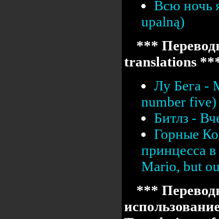
Всю ночь я
upalną)
*** Переводы
translations **
Лу Бега -
number five)
Битлз - Вч
Горные Ко
принцесса в 
Mario, but our
*** Перевод
использовани