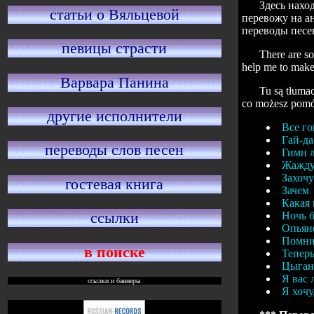
Здесь нахо
статьи о Вяльцевой
перевожу на а
переводы песе
певицы страсти
There are so
help me to make 
Варвара Панина
Tu są tłumac
co możesz pomóc
другие исполнители
Все го
Гай-да
переводы слов песен
Гимн 
Жажду
Захоч
гостевая книга
Зачем
Какая 
ссылки
Ночь б
Опьян
Помни
в поиске
Теперь
Цыган
Я вас
ссылки и баннеры
Я хочу