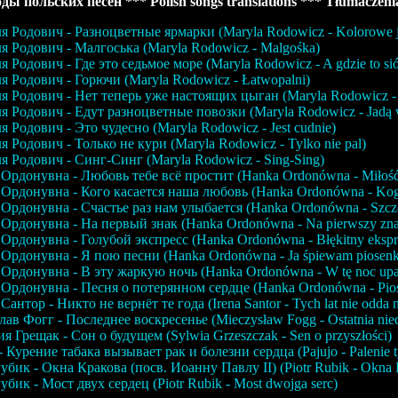
ды польских песен *** Polish songs translations *** Tłumaczenia
 Родович - Разноцветные ярмарки (Maryla Rodowicz - Kolorowe j
 Родович - Малгоська (Maryla Rodowicz - Malgośka)
 Родович - Где это седьмое море (Maryla Rodowicz - A gdzie to si
 Родович - Горючи (Maryla Rodowicz - Łatwopalni)
 Родович - Нет теперь уже настоящих цыган (Maryla Rodowicz - 
 Родович - Едут разноцветные повозки (Maryla Rodowicz - Jadą 
 Родович - Это чудесно (Maryla Rodowicz - Jest cudnie)
 Родович - Только не кури (Maryla Rodowicz - Tylko nie pal)
 Родович - Синг-Синг (Maryla Rodowicz - Sing-Sing)
Ордонувна - Любовь тебе всё простит (Hanka Ordonówna - Miłość
Ордонувна - Кого касается наша любовь (Hanka Ordonówna - Kogo
Ордонувна - Счастье раз нам улыбается (Hanka Ordonówna - Szczęś
Ордонувна - На первый знак (Hanka Ordonówna - Na pierwszy zn
Ордонувна - Голубой экспресс (Hanka Ordonówna - Błękitny ekspr
Ордонувна - Я пою песни (Hanka Ordonówna - Ja śpiewam piosenk
Ордонувна - В эту жаркую ночь (Hanka Ordonówna - W tę noc upa
Ордонувна - Песня о потерянном сердце (Hanka Ordonówna - Pios
Сантор - Никто не вернёт те года (Irena Santor - Tych lat nie odda n
ав Фогг - Последнее воскресенье (Mieczysław Fogg - Ostatnia nied
я Грещак - Сон о будущем (Sylwia Grzeszczak - Sen o przyszłości)
 - Курение табака вызывает рак и болезни сердца (Pajujo - Palenie t
убик - Окна Кракова (посв. Иоанну Павлу II) (Piotr Rubik - Okna
убик - Мост двух сердец (Piotr Rubik - Most dwojga serc)