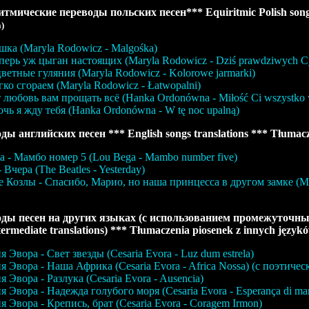
тмические переводы польских песен*** Equiritmic Polish songs
a)
ка (Maryla Rodowicz - Malgośka)
перь уж цыган настоящих (Maryla Rodowicz - Dziś prawdziwych C
ветные гуляния (Maryla Rodowicz - Kolorowe jarmarki)
ко сгораем (Maryla Rodowicz - Łatwopalni)
любовь вам прощать всё (Hanka Ordonówna - Miłość Ci wszystko
чь я жду тебя (Hanka Ordonówna - W tę noc upalną)
ды английских песен *** English songs translations *** Tłumacze
а - Мамбо номер 5 (Lou Bega - Mambo number five)
 Вчера (The Beatles - Yesterday)
 Козлы - Спасибо, Марио, но наша принцесса в другом замке (Mounta
ды песен на других языках (с использованием промежуточных пе
termediate translations) *** Tłumaczenia piosenek z innych język
я Эвора - Свет звезды (Cesaria Evora - Luz dum estrela)
я Эвора - Наша Африка (Cesaria Evora - Africa Nossa) (с поэтиче
я Эвора - Разлука (Cesaria Evora - Ausencia)
я Эвора - Надежда голубого моря (Cesaria Evora - Esperança di mar
я Эвора - Крепись, брат (Cesaria Evora - Coragem Irmon)