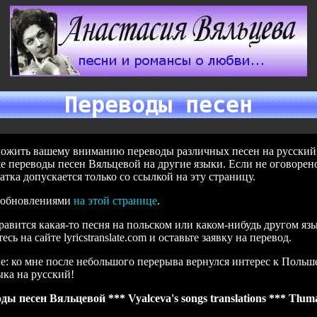
Переводы песен
ожить вашему вниманию переводы различных песен на русский я
же переводы песен Вяльцевой на другие языки. Если не оговорен
атка допускается только со ссылкой на эту страницу.
а обновлениями
на этой странице
.
равится какая-то песня на польском или каком-нибудь другом язы
сь на сайте lyricstranslate.com и оставьте заявку на перевод.
: ко мне после небольшого перерыва вернулся интерес к Польше,
ыка на русский!
ды песен Вяльцевой *** Vyalceva's songs translations *** Tłum