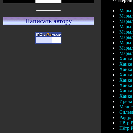
*** Перево
Марыля
Марыля
Написать автору
Марыля
Марыля
Марыля
Марыля
Марыля
Марыля
Марыля
Ханка 
Ханка 
Ханка 
Ханка 
Ханка 
Ханка 
Ханка 
Ханка 
Ирена 
Мечисл
Сильви
Pajujo
Пётр Р
Пётр Р