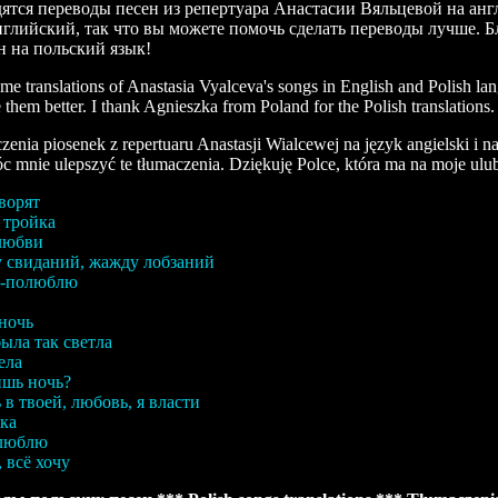
дятся переводы песен из репертуара Анастасии Вяльцевой на анг
нглийский, так что вы можете помочь сделать переводы лучше.
н на польский язык!
me translations of Anastasia Vyalceva's songs in English and Polish la
them better. I thank Agnieszka from Poland for the Polish translations.
zenia piosenek z repertuaru Anastasji Wialcewej na język angielski i n
 mnie ulepszyć te tłumaczenia. Dziękuję Polce, która ma na moje ulub
ворят
 тройка
любви
 свиданий, жажду лобзаний
у-полюблю
ночь
ыла так светла
ела
шь ночь?
 в твоей, любовь, я власти
ка
 люблю
, всё хочу