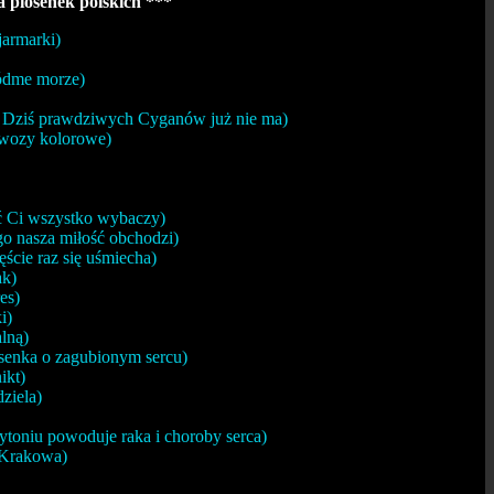
 piosenek polskich ***
armarki)
ódme morze)
Dziś prawdziwych Cyganów już nie ma)
wozy kolorowe)
 Ci wszystko wybaczy)
 nasza miłość obchodzi)
cie raz się uśmiecha)
ak)
es)
i)
lną)
enka o zagubionym sercu)
ikt)
ziela)
ytoniu powoduje raka i choroby serca)
 Krakowa)