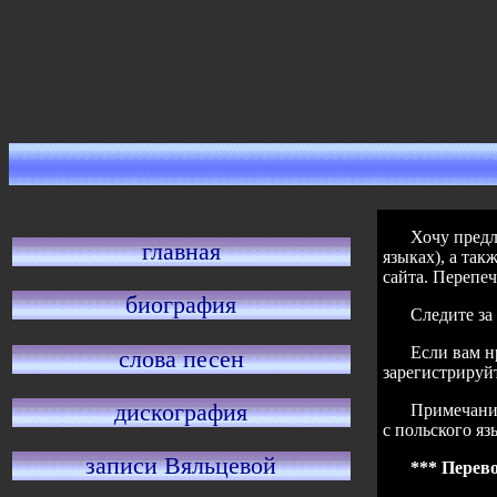
Хочу предл
главная
языках), а так
сайта. Перепеч
биография
Следите з
Если вам н
слова песен
зарегистрируйте
дискография
Примечание
с польского яз
записи Вяльцевой
*** Перево