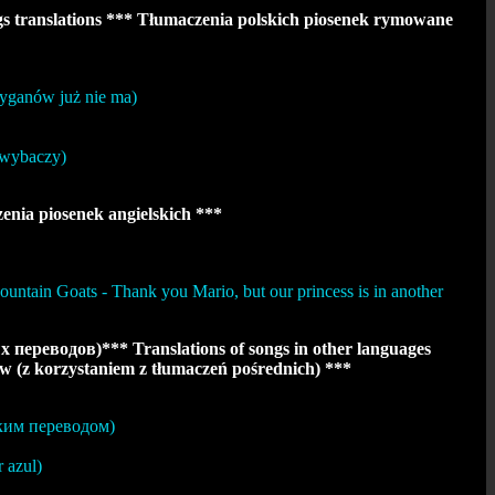
 translations *** Tłumaczenia polskich piosenek rymowane
yganów już nie ma)
 wybaczy)
nia piosenek angielskich ***
in Goats - Thank you Mario, but our princess is in another
реводов)*** Translations of songs in other languages
ów (z korzystaniem z tłumaczeń pośrednich) ***
ским переводом)
 azul)