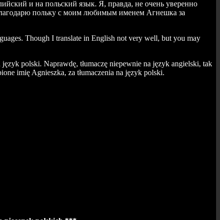
лийский и на польский язык. Я, правда, не очень уверенно
 Благодарю польку с моим любимым именем Агнешка за
nguages. Though I translate in English not very well, but you may
a język polski. Naprawdę, tłumaczę niepewnie na język angielski, tak
ione imię Agnieszka, za tłumaczenia na język polski.