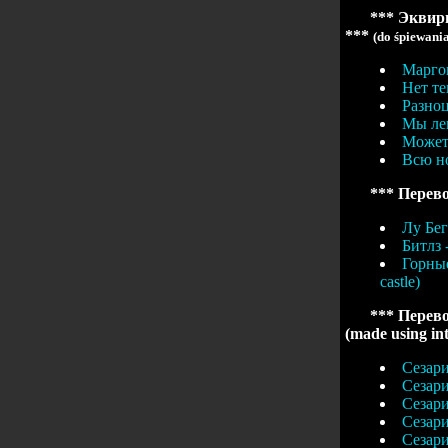
*** Эквири
***
(do śpiewani
Маргош
Нет те
Разноц
Мы лег
Может 
Всю но
*** Перево
Лу Бег
Битлз -
Горные
castle)
*** Перево
(made using in
Сезари
Сезари
Сезари
Сезари
Сезари