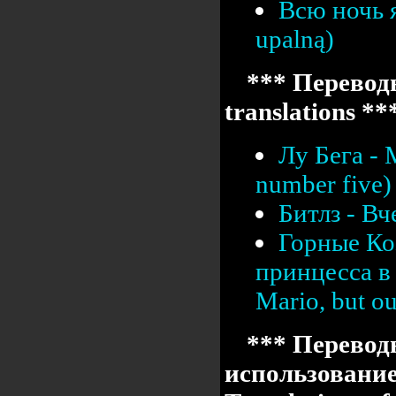
Всю ночь я
upalną)
*** Переводы
translations **
Лу Бега -
number five)
Битлз - Вч
Горные Ко
принцесса в 
Mario, but our
*** Перевод
использовани