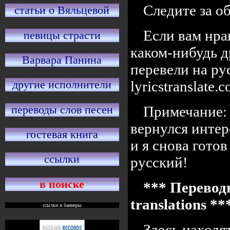
Следите за 
статьи о Вяльцевой
Если вам нра
певицы страсти
каком-нибудь д
Варвара Панина
перевели на ру
lyricstranslate
другие исполнители
переводы слов песен
Примечание: 
вернулся интер
гостевая книга
и я снова готов
ссылки
русский!
в поиске
*** Переводы
translations *
ссылки и баннеры
Здесь находя