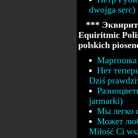
dwojga serc)
*** Эквирит
Equiritmic Poli
polskich pios
Маргошка 
Нет тепер
Dziś prawdz
Разноцвет
jarmarki)
Мы легко с
Может люб
Miłość Ci ws