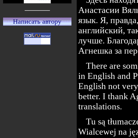
Анастасии Вяль
язык. Я, правд
Написать автору
английский, та
лучше. Благод
Агнешка за пер
There are some
in English and P
English not ver
better. I thank 
translations.
Tu są tłumacze
Wialcewej na jęz