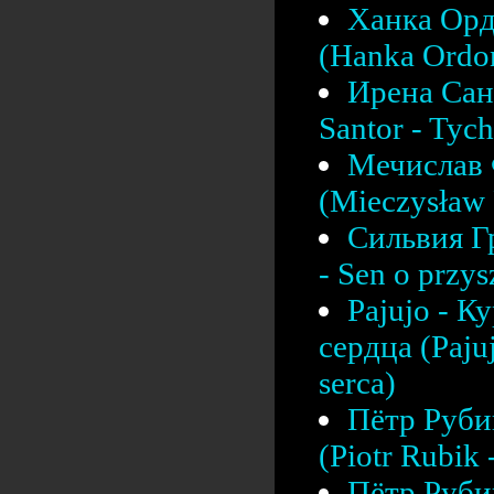
Ханка Орд
(Hanka Ordon
Ирена Сант
Santor - Tych
Мечислав 
(Mieczysław F
Сильвия Г
- Sen o przys
Pajujo - К
сердца (Pajuj
serca)
Пётр Рубик
(Piotr Rubik
Пётр Рубик