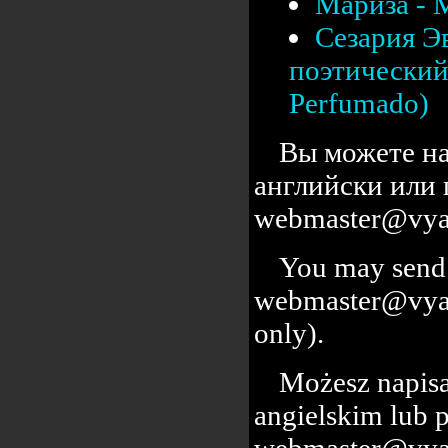
Мариза - 
Сезария Э
поэтический 
Perfumado)
Вы можете на
английски или 
webmaster@vyal
You may send 
webmaster@vyalc
only).
Możesz napisa
angielskim lub 
webmaster@vyal