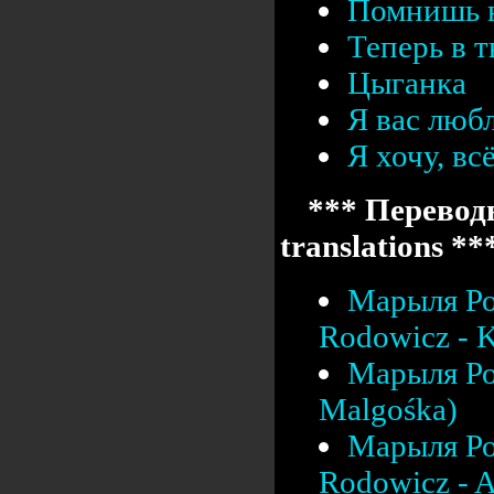
Помнишь 
Теперь в т
Цыганка
Я вас люб
Я хочу, вс
*** Переводы
translations **
Марыля Ро
Rodowicz - K
Марыля Ро
Malgośka)
Марыля Ро
Rodowicz - A