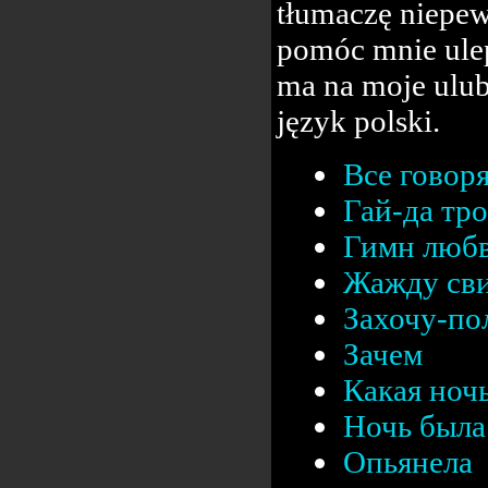
tłumaczę niepew
pomóc mnie ulep
ma na moje ulub
język polski.
Все говор
Гай-да тр
Гимн люб
Жажду сви
Захочу-п
Зачем
Какая ноч
Ночь была 
Опьянела