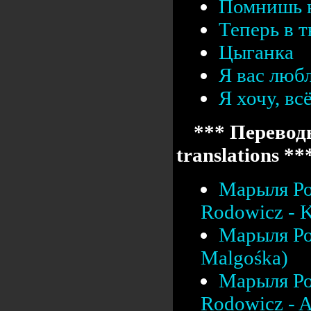
Помнишь 
Теперь в т
Цыганка
Я вас люб
Я хочу, вс
*** Переводы
translations **
Марыля Ро
Rodowicz - K
Марыля Ро
Malgośka)
Марыля Ро
Rodowicz - A