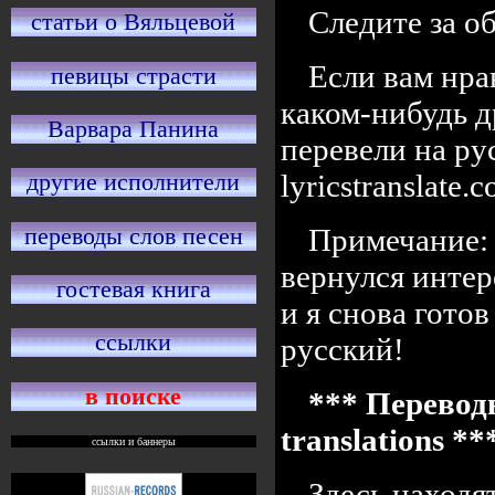
Следите за 
статьи о Вяльцевой
Если вам нра
певицы страсти
каком-нибудь д
Варвара Панина
перевели на ру
lyricstranslate
другие исполнители
переводы слов песен
Примечание: 
вернулся интер
гостевая книга
и я снова готов
ссылки
русский!
в поиске
*** Переводы
translations *
ссылки и баннеры
Здесь находя