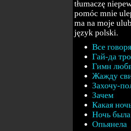
tłumaczę niepew
pomóc mnie ulep
ma na moje ulub
język polski.
Все говор
Гай-да тр
Гимн люб
Жажду сви
Захочу-п
Зачем
Какая ноч
Ночь была 
Опьянела