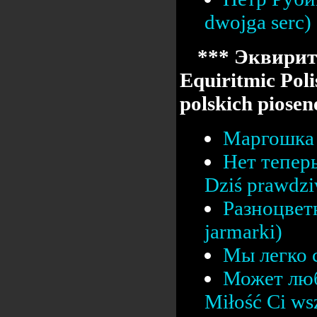
dwojga serc)
*** Эквирит
Equiritmic Poli
polskich pios
Маргошка 
Нет тепер
Dziś prawdz
Разноцвет
jarmarki)
Мы легко с
Может люб
Miłość Ci ws