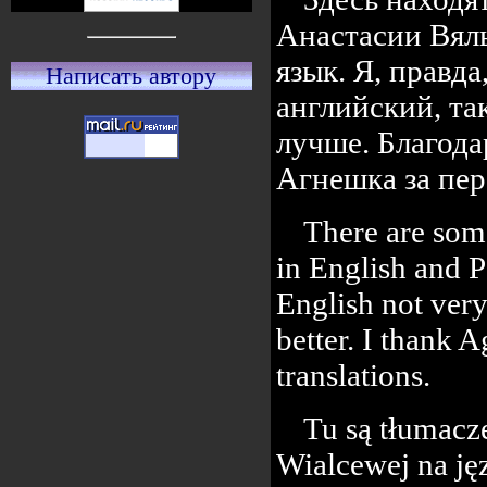
Анастасии Вяль
язык. Я, правд
Написать автору
английский, та
лучше. Благод
Агнешка за пер
There are some
in English and P
English not ver
better. I thank 
translations.
Tu są tłumacze
Wialcewej na jęz