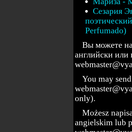
Мариза - 
Сезария Э
поэтический 
Perfumado)
Вы можете на
английски или 
webmaster@vyal
You may send 
webmaster@vyalc
only).
Możesz napisa
angielskim lub 
webmaster@vyal