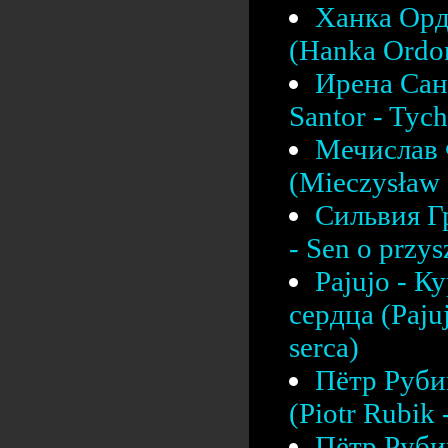
Ханка Орд
(Hanka Ordon
Ирена Сант
Santor - Tych
Мечислав 
(Mieczysław F
Сильвия Г
- Sen o przys
Pajujo - К
сердца (Pajuj
serca)
Пётр Рубик
(Piotr Rubik
Пётр Рубик