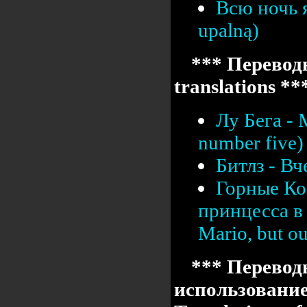
Всю ночь я
upalną)
*** Переводы
translations **
Лу Бега -
number five)
Битлз - Вч
Горные Ко
принцесса в 
Mario, but our
*** Перевод
использовани